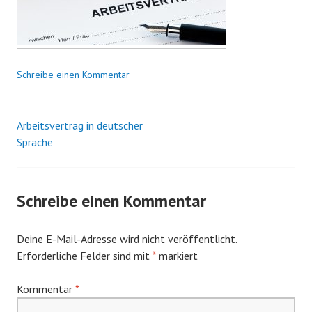
J
o
K
o
Schreibe einen Kommentar
m
o
r
Arbeitsvertrag in deutscher
Beitrags-
o
Sprache
w
Navigation
s
k
i
Schreibe einen Kommentar
Deine E-Mail-Adresse wird nicht veröffentlicht.
Erforderliche Felder sind mit
*
markiert
Kommentar
*