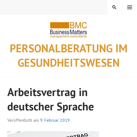
Springe
MENÜ
SUCHEN
zum
Inhalt
PERSONALBERATUNG IM
GESUNDHEITSWESEN
Arbeitsvertrag in
deutscher Sprache
Veröffentlicht am
9. Februar 2019
v
o
n