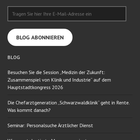
Tragen
Sie
hier
Ihre
BLOG ABONNIEREN
E-
Mail-
Adresse
BLOG
ein
Besuchen Sie die Session „Medizin der Zukunft:
Zusammenspiel von Klinik und Industrie“ auf dem
Hauptstadtkongress 2026
Die Chefarztgeneration „Schwarzwaldklinik“ geht in Rente.
Was kommt danach?
Seminar: Personalsuche Ärztlicher Dienst