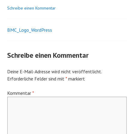
K
Schreibe einen Kommentar
o
m
o
BMC_Logo_WordPress
Beitrags-
r
o
Navigation
w
Schreibe einen Kommentar
s
k
i
Deine E-Mail-Adresse wird nicht veröffentlicht.
Erforderliche Felder sind mit
*
markiert
Kommentar
*