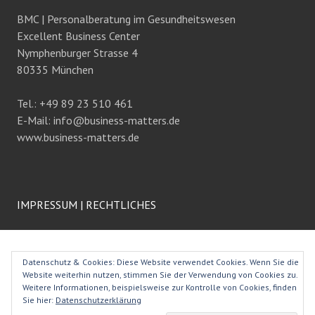
BMC | Personalberatung im Gesundheitswesen
Excellent Business Center
Nymphenburger Strasse 4
80335 München
Tel.: +49 89 23 510 461
E-Mail: info@business-matters.de
www.business-matters.de
IMPRESSUM
|
RECHTLICHES
Datenschutz & Cookies: Diese Website verwendet Cookies. Wenn Sie die
Website weiterhin nutzen, stimmen Sie der Verwendung von Cookies zu.
Weitere Informationen, beispielsweise zur Kontrolle von Cookies, finden
Sie hier:
Datenschutzerklärung
HOME
WIR ÜBER UNS
ANDERE ÜBER UNS