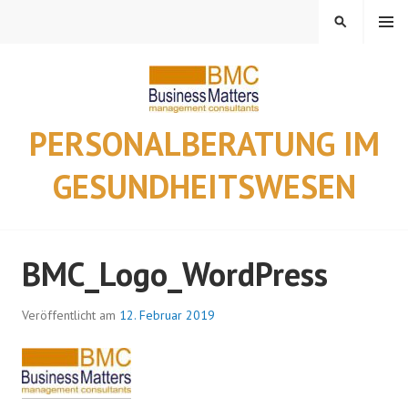
Springe
MENÜ
SUCHEN
zum
Inhalt
PERSONALBERATUNG IM
GESUNDHEITSWESEN
BMC_Logo_WordPress
Veröffentlicht am
12. Februar 2019
v
o
n
J
o