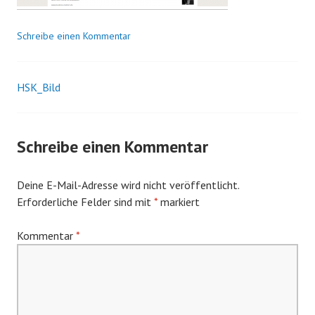
K
o
Schreibe einen Kommentar
m
o
r
HSK_Bild
Beitrags-
o
w
Navigation
s
Schreibe einen Kommentar
k
i
Deine E-Mail-Adresse wird nicht veröffentlicht.
Erforderliche Felder sind mit
*
markiert
Kommentar
*